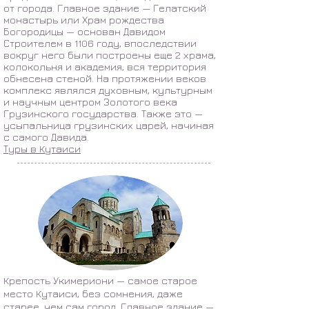
от города. Главное здание — Гелатский
монастырь или Храм рождества
Богородицы — основан Давидом
Строителем в 1106 году, впоследствии
вокруг него были построены еще 2 храма,
колокольня и академия, вся территория
обнесена стеной. На протяжении веков
комплекс являлся духовным, культурным
и научным центром Золотого века
Грузинского государства. Также это —
усыпальница грузинских царей, начиная
с самого Давида.
Туры в Кутаиси
Крепость Укимериони — самое старое
место Кутаиси, без сомнения, даже
старее, чем сам город. Главное здание —