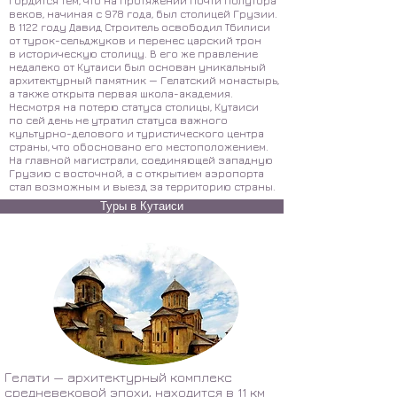
гордится тем, что на протяжении почти полутора
веков, начиная с 978 года, был столицей Грузии.
В 1122 году Давид Строитель освободил Тбилиси
от турок-сельджуков и перенес царский трон
в историческую столицу. В его же правление
недалеко от Кутаиси был основан уникальный
архитектурный памятник — Гелатский монастырь,
а также открыта первая школа-академия.
Несмотря на потерю статуса столицы, Кутаиси
по сей день не утратил статуса важного
культурно-делового и туристического центра
страны, что обосновано его местоположением.
На главной магистрали, соединяющей западную
Грузию с восточной, а с открытием аэропорта
стал возможным и выезд за территорию страны.
Туры в Кутаиси
Гелати — архитектурный комплекс
средневековой эпохи, находится в 11 км