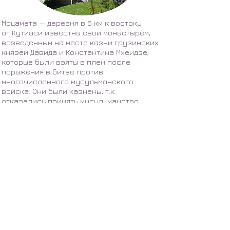
Моцамета — деревня в 6 км к востоку
от Кутиаси известна свои монастырем,
возведенным на месте казни грузинских
князей Давида и Константина Мхеидзе,
которые были взяты в плен после
поражения в битве против
многочисленного мусульманского
войска. Они были казнены, т.к.
отказались принять мусульманство
и впоследствии им присвоен статус
святых. Монастырь небольшой, но очень
красивый.
О нас
Наши партнеры
Блог о путешествиях
Новости - Грузия