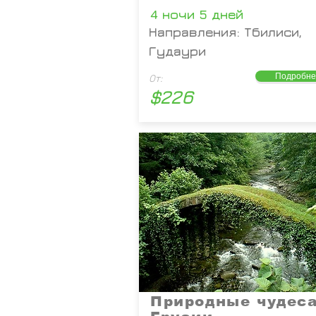
4 ночи 5 дней
Направления: Тбилиси,
Гудаури
Подробне
От:
$226
Природные чудес