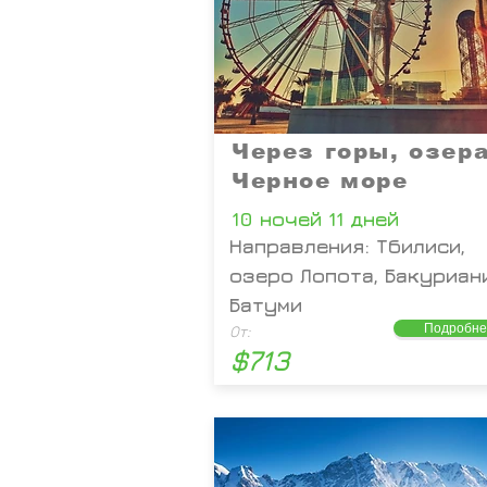
Через горы, озера
Черное море
10 ночей 11 дней
Направления: Тбилиси,
озеро Лопота, Бакуриани
Батуми
Подробне
От:
$713