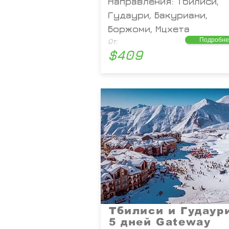
Направления: Тбилиси,
Гудаури, Бакуриани,
Боржоми, Мцхета
Подробне
От:
$409
Тбилиси и Гудаури
5 дней Gateway