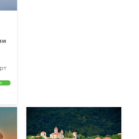
ли
орт
е