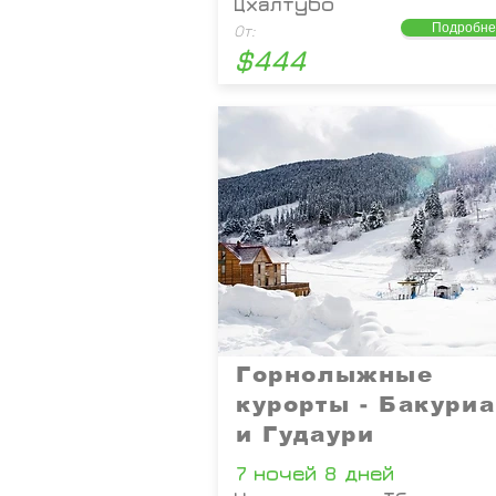
Цхалтубо
Подробне
От:
$444
Горнолыжные
курорты - Бакури
и Гудаури
7 ночей 8 дней