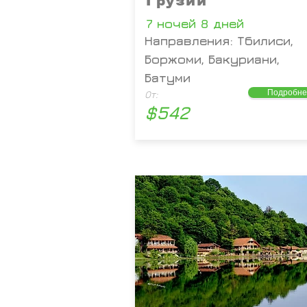
Грузии
7 ночей 8 дней
Направления: Тбилиси,
Боржоми, Бакуриани,
Батуми
Подробне
От:
$542