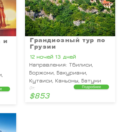
Грандиозный тур по
 и
Грузии
12 ночей 13 дней
Направления: Тбилиси,
Боржоми, Бакуриани,
,
Кутаиси, Каньоны, Батуми
Подробнее
От:
е
$853