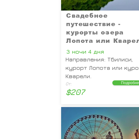
Свадебное
путешествие -
курорты озера
Лопота или Кваре
3 ночи 4 дня
Направления: Тбилиси,
курорт Лопота или кур
Кварели.
Подробне
От:
$207