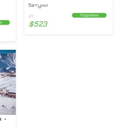
Батуми
Подробнее
От:
$523
е
 -