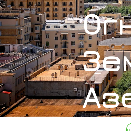
Ог
Зе
Аз