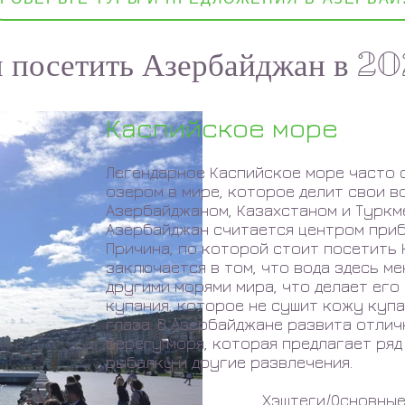
 посетить Азербайджан в 20
Каспийское море
Легендарное Каспийское море часто 
озером в мире, которое делит свои во
Азербайджаном, Казахстаном и Туркм
Азербайджан считается центром приб
Причина, по которой стоит посетить 
заключается в том, что вода здесь м
другими морями мира, что делает его
купания, которое не сушит кожу куп
глаза. В Азербайджане развита отли
берегу моря, которая предлагает ряд 
рыбалку и другие развлечения.
Хэштеги/Основны