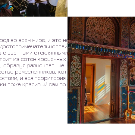
од во всем мире, и это не
 достопримечательностей, но лучшей
ц с цветными стеклянными окнами.
стоит из сотен крошечных кусочков
е, образуя разноцветные
ество ремесленников, которые будут
ктами, и вся территория ярко сияет
еки тоже красивый сам по себе!