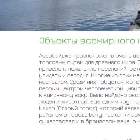
Объекты всемирного 
Азербайджан расположен в очень це
торговым путем для древнего мира.
привело к появлению поселений, ос
увидеть и сегодня. Многие из этих 
наследием. Среди них Гобустан, кот
первым центром человеческой цивил
к каменному веку. Было найдено ок
людей и животных. Еще одним крупны
Шехер (Старый город), который явля
районом в городе Баку. Раскопки ар
существовал и в бронзовом веке, о н