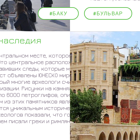
#БАКУ
#БУЛЬВАР
наследия
нтральном месте, которое было
 Это центральное расположение
тавивших следы, которые можно
мест объявлены ЮНЕСКО мировым
орый многие археологи считают
изации. Рисунки на камнях относятся
оло 6000 петроглифов, описывающих
м из этих памятников является Ичери
ется уникальным историческим
хеологов показали, что город
ем писали греки и римляне.