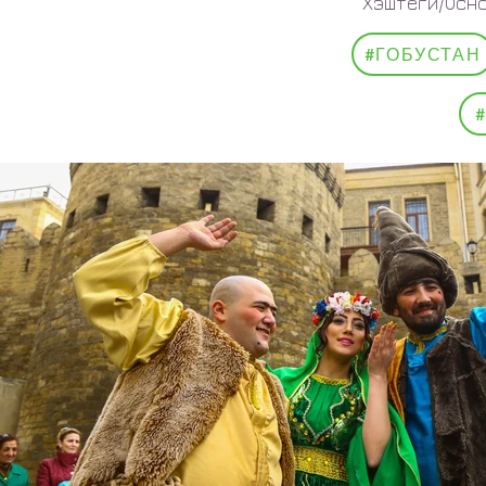
Хэштеги/Осн
#ГОБУСТАН