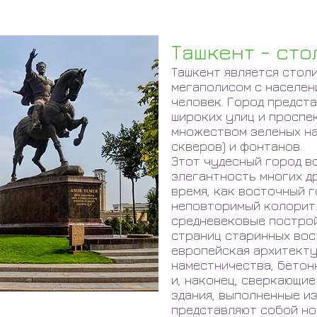
Ташкент - ст
Ташкент является стол
мегаполисом с населен
человек. Город предст
широких улиц и проспе
множеством зеленых на
скверов) и фонтанов.
Этот чудесный город в
элегантность многих др
время, как восточный г
неповторимый колорит.
средневековые построй
страниц старинных вос
европейская архитект
наместничества, бетон
и, наконец, сверкающи
здания, выполненные из
представляют собой но