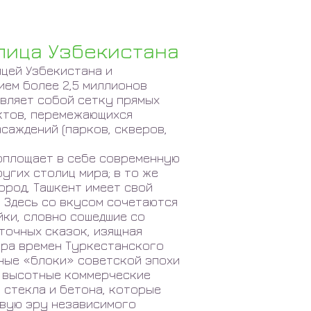
олица Узбекистана
ицей Узбекистана и
ием более 2,5 миллионов
авляет собой сетку прямых
ктов, перемежающихся
саждений (парков, скверов,
оплощает в себе современную
угих столиц мира; в то же
ород, Ташкент имеет свой
 Здесь со вкусом сочетаются
ки, словно сошедшие со
точных сказок, изящная
ура времен Туркестанского
ные «блоки» советской эпохи
е высотные коммерческие
 стекла и бетона, которые
вую эру независимого