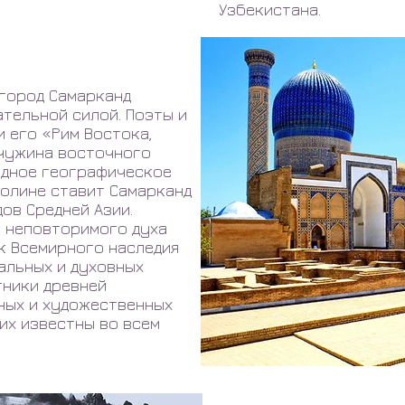
Узбекистана.
город Самарканд
ательной силой. Поэты и
 его «Рим Востока,
мчужина восточного
одное географическое
олине ставит Самарканд
ов Средней Азии.
ь неповторимого духа
ок Всемирного наследия
альных и духовных
тники древней
ных и художественных
их известны во всем