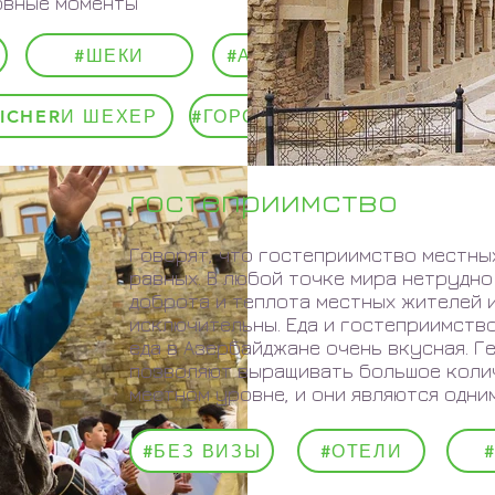
овные моменты
#ШЕКИ
#АПШЕРОН
#ICHERИ ШЕХЕР
#ГОРОД-КРЕПОСТЬ
гостеприимство
Говорят, что гостеприимство местны
равных. В любой точке мира нетрудно
доброта и теплота местных жителей 
исключительны. Еда и гостеприимство
еда в Азербайджане очень вкусная. 
позволяют выращивать большое коли
местном уровне, и они являются одним
#БЕЗ ВИЗЫ
#ОТЕЛИ