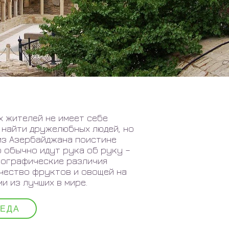
х жителей не имеет себе
 найти дружелюбных людей, но
из Азербайджана поистине
 обычно идут рука об руку –
Географические различия
чество фруктов и овощей на
и из лучших в мире.
#ЕДА