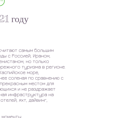
21 году
считают самым большим
ды с Россией, Ираном,
енистаном, но только
режного туризма в регионе.
Каспийское море,
енее соленая по сравнению с
 прекрасным местом для
ающихся и не раздражает
чная инфраструктура на
отелей, яхт, дайвинг,
е моменты