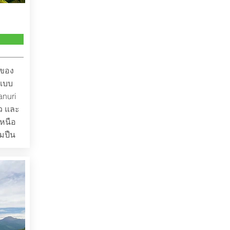
่ของ
นแบบ
anuri
ัว และ
เหนือ
อมปืน