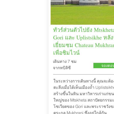
ทัวร์ส่วนตัวไปยัง Mtskhet
Gori และ Uplistsikhe หลั
เยี่ยมชม Chateau Mukhra
เพื่อชิมไวน์
เดินทาง 7 ชม
จองตอนน
จากทบิลิซี
ในระหว่างการเดินทางนี้ คุณจะต้
ตะลึงเมื่อได้เห็นเมืองถ้ำ Uplistsikhe
สร้างขึ้นในหิน มหาวิหารเก่าแก่ข
ใหญ่ของ Mtskheta สถาปัตยกรรม
โซเวียตของ Gori และพระราชวังข
ตระกูล Mukhrani ซึ่งอยู่ใกล้กัน