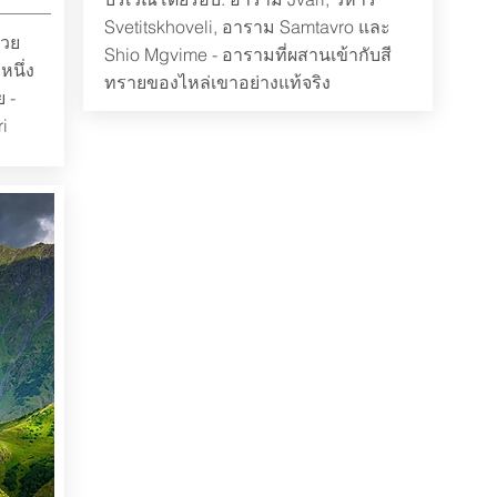
Svetitskhoveli, อาราม Samtavro และ
้วย
Shio Mgvime - อารามที่ผสานเข้ากับสี
หนึ่ง
ทรายของไหล่เขาอย่างแท้จริง
ย -
i