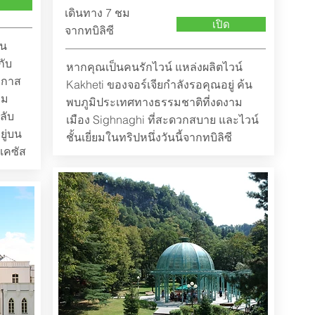
เดินทาง 7 ชม
เปิด
จากทบิลิซี
็น
กับ
หากคุณเป็นคนรักไวน์ แหล่งผลิตไวน์
อกาส
Kakheti ของจอร์เจียกำลังรอคุณอยู่ ค้น
าม
พบภูมิประเทศทางธรรมชาติที่งดงาม
ลับ
เมือง Sighnaghi ที่สะดวกสบาย และไวน์
ยู่บน
ชั้นเยี่ยมในทริปหนึ่งวันนี้จากทบิลิซี
เคซัส