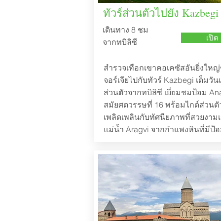
ทัวร์ส่วนตัวไปยัง Kazbegi
เดินทาง 8 ชม
เปิด
จากทบิลิซี
สำรวจเทือกเขาคอเคซัสอันยิ่งใหญ
จอร์เจียไปกับทัวร์ Kazbegi เต็มวั
ส่วนตัวจากทบิลิซี เยี่ยมชมป้อม An
สมัยศตวรรษที่ 16 พร้อมไกด์ส่วนต
เพลิดเพลินกับทัศนียภาพที่สวยงาม
แม่น้ำ Aragvi จากกำแพงหินที่มีป้