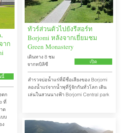
ทัวร์ส่วนตัวไปยังรีสอร์ท
a,
Borjomi หลังจากเยี่ยมชม
งจาก
Green Monastery
ni
เดินทาง 8 ชม
เปิด
จากทบิลิซี
ี้
สำรวจบ่อน้ำแร่ที่มีชื่อเสียงของ Borjomi
ลองน้ำแร่จากน้ำพุที่รู้จักกันทั่วโลก เดิน
องตก
เล่นในสวนนางฟ้า Borjomi Central park
 ที่
นาด
แบบ
อง