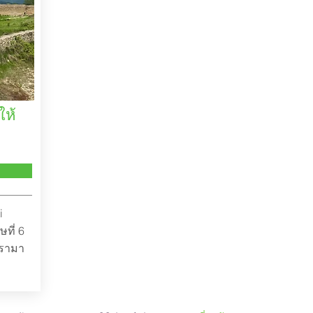
ให้
i
ที่ 6
นรามา