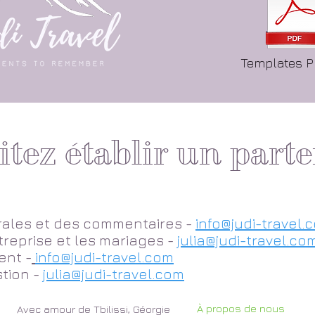
Templates P
tez établir un parte
ales et des commentaires -
info@judi-travel.
reprise et les mariages -
julia@judi-travel.co
ent -
info@judi-travel.com
tion -
julia@judi-travel.com
À propos de nous
Avec amour de Tbilissi, Géorgie