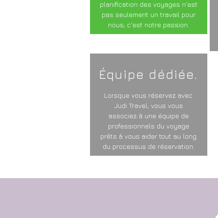
planification des voyages n'est
pas seulement un travail pour
nous; c'est notre passion.
Équipe dédiée.
Lorsque vous réservez avec
Judi Travel, vous vous
associez à une équipe de
professionnels du voyage
prêts à vous aider tout au long
du processus de réservation.