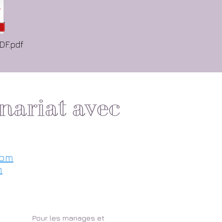
DF.pdf
nariat avec
com
m
Pour les mariages et