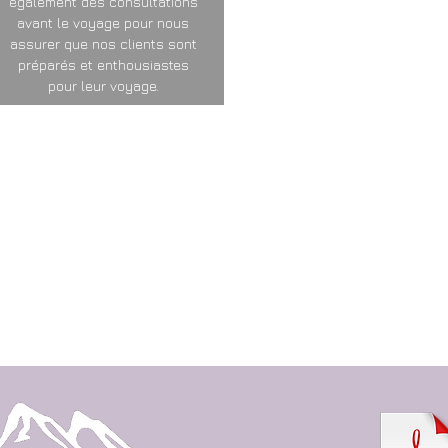
également des consultations
avant le voyage pour nous
assurer que nos clients sont
préparés et enthousiastes
pour leur voyage.