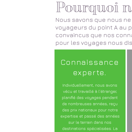
Pourquoi n
Nous savons que nous ne 
voyageurs du point A au p
convaincus que nos connai
pour les voyages nous dis
Connaissance
experte.
Individuellement, nous avons
vécu et travaillé à l'étranger,
planifié des voyages pendant
de nombreuses années, reçu
des prix nationaux pour notre
expertise et passé des années
sur le terrain dans nos
destinations spécialisées. La