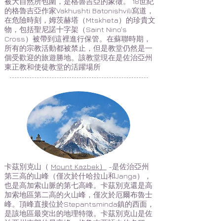
被大自然所包圍，是格魯吉亞的象徵。 18世紀
的格魯吉亞作家Vakhushti Batonishvili寫道，
在危險時刻，姆茨赫塔（Mtskheta）的珍貴文
物，包括聖尼諾十字架（Saint Nino's
Cross）被帶到這裡進行保管。在蘇聯時期，
所有的宗教活動都被禁止，但是教堂仍然是一
個受歡迎的旅遊勝地。該教堂現在是佐治亞州
東正教和使徒教堂的活躍場所
卡茲別克山（
Mount Kazbek）
-是佐治亞州
第三高的山峰（僅次於什哈拉山和Janga），
也是高加索山脈的第七高峰。卡茲別克還是高
加索地區第二高的火山峰，僅次於厄爾布魯士
峰。頂峰直接位於Stepantsminda鎮的西面，
是該地區最突出的地理特徵。卡茲別克山是佐