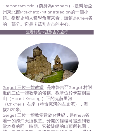
Stepantsminda（前身為Kazbegi）-是喬治亞
州東北部Mtskheta-Mtianetiregion的一個小
鎮。從歷史和人種學角度來看，該鎮是Khevi省
的一部分。它是卡茲別吉市的中心。
查看前往卡茲別吉的旅行
Gergeti三位一體教堂
-是格魯吉亞Gergeti村附
近的三位一體教堂的俗稱。教堂位於卡茲別吉
山（Mount Kazbegi）下的克赫里河
（Chkheri）右岸（特雷克河的左支流），海
拔2170米。
Gergeti三位一體教堂建於14世紀，是Khevi省
唯一的跨沖天頂教堂。分開的鐘樓可追溯到教
堂本身的同一時期。它被陡峭的山頂所包圍，