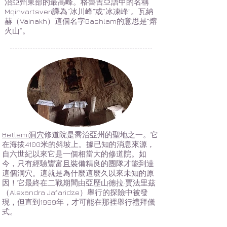
治亞州東部的最高峰。格魯吉亞語中的名稱
Mqinvartsveri譯為“冰川峰”或“冰凍峰”。瓦納
赫（Vainakh）這個名字Bashlam的意思是“熔
火山”。
Betlemi洞穴
修道院是喬治亞州的聖地之一。它
在海拔4100米的斜坡上。據已知的消息來源，
自六世紀以來它是一個相當大的修道院。如
今，只有經驗豐富且裝備精良的團隊才能到達
這個洞穴。這就是為什麼這麼久以來未知的原
因！它最終在二戰期間由亞歷山德拉·賈法里茲
（Alexandra Jafaridze）舉行的探險中被發
現，但直到1999年，才可能在那裡舉行禮拜儀
式。