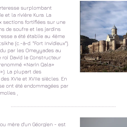
orteresse surplombant
ie et la rivière Kura. La
 sections fortifiées sur une
s de soufre et les jardins
eresse a été établie au 4ème
khe (c.-à-d. "Fort Invidieux").
endu par les Omeyyades au
e roi David le Constructeur
t renommé «Narin Qala»
e»). La plupart des
 des XVIe et XVIIe siècles. En
resse ont été endommagées par
émolies
.
 ou mère d'un Géorgien - est