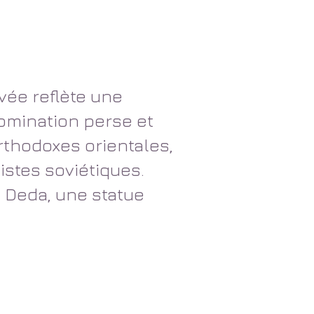
avée reflète une
domination perse et
rthodoxes orientales,
stes soviétiques.
is Deda, une statue