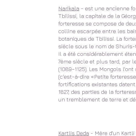
Narikala
- est une ancienne f
Tbilissi, la capitale de la Géorg
forteresse se compose de deux
colline escarpée entre les bain
botaniques de Tbilissi. La fort
siècle sous le nom de Shuris-tsi
Il a été considérablement ét
7ème siècle et plus tard, par l
(1089–1125). Les Mongols l'on
(c'est-à-dire «Petite forteress
fortifications existantes datent
1827, des parties de la forte
un tremblement de terre et d
Kartlis Deda
- Mère d'un Kartli