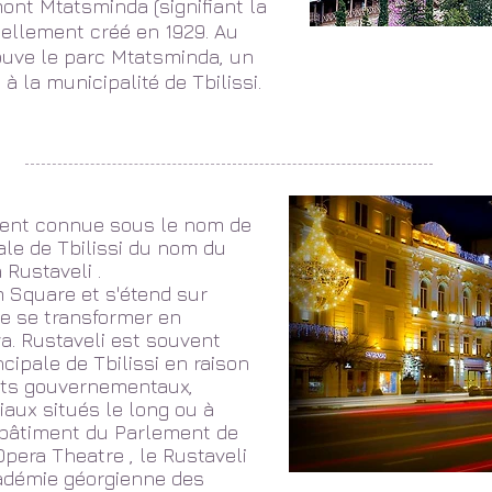
ont Mtatsminda (signifiant la
ciellement créé en 1929. Au
uve le parc Mtatsminda, un
à la municipalité de Tbilissi.
nt connue sous le nom de
rale de
Tbilissi du
nom du
 Rustaveli
.
m Square
et s'étend sur
de se transformer en
a. Rustaveli est souvent
cipale de Tbilissi en raison
nts gouvernementaux,
aux situés le long ou à
n bâtiment
du Parlement de
Opera Theatre
, le
Rustaveli
démie géorgienne des