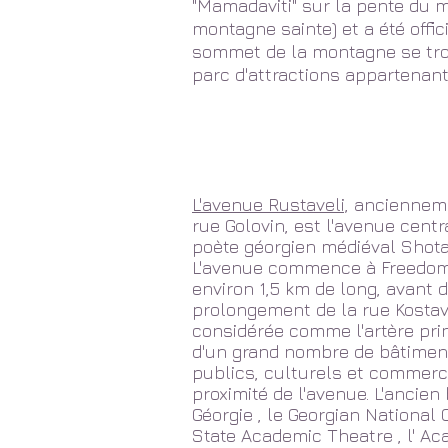
"Mamadaviti" sur la pente du m
montagne sainte) et a été offi
sommet de la montagne se tro
parc d'attractions appartenant 
L'avenue Rustaveli,
ancienneme
rue Golovin, est l'avenue cent
poète
géorgien
médiéval
Shota
L'avenue commence à
Freedo
environ 1,5 km de long, avant 
prolongement de la rue Kostav
considérée comme l'artère prin
d'un grand nombre de bâtime
publics, culturels et commerci
proximité de l'avenue. L'ancie
Géorgie
, le
Georgian National 
State Academic Theatre
, l'
Aca