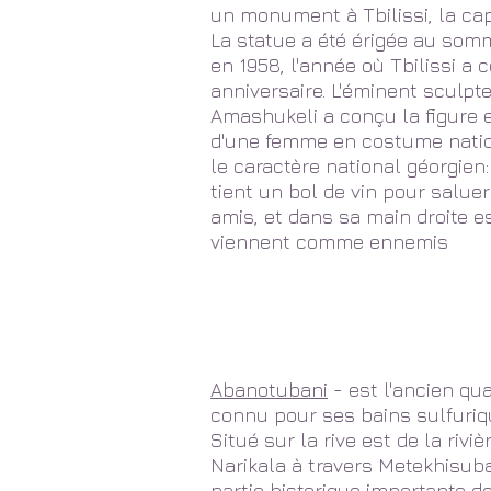
un monument à Tbilissi, la capi
La statue a été érigée au somm
en 1958, l'année où Tbilissi a
anniversaire. L'éminent sculpt
Amashukeli a conçu la figure 
d'une femme en costume natio
le caractère national géorgien
tient un bol de vin pour salu
amis, et dans sa main droite e
viennent comme ennemis
Abanotubani
- est l'ancien quar
connu pour ses bains sulfuriq
Situé sur la rive est de la rivi
Narikala à travers Metekhisub
partie historique importante de 