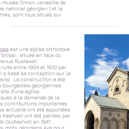
e
musée Simon Janashia de
e national géorgien
) et le
tres, sont tous situés sur
rges
est une
église orthodoxe
Tbilissi
, située en face du
avenue Rustaveli
.
truite entre 1904 et 1910 par
qui a basé sa conception sur la
visi
. La construction a été
a bourgeoisie géorgiennes.
 site d'une église
ques à la demande de la
s contributions importantes
ise actuelle ont été apportées
e Kashveti ont été peintes par
do Gudiashvili
en 1947.
des mots géorgiens kva pour