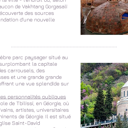
 faucon de Vakhtang Gorgasali
découverte des sources
fondation d'une nouvelle
èbre parc paysager situé au
urplombant la capitale
 des carrousels, des
ses et une grande grande
offrant une vue splendide sur
des personnalités publiques
le de Tbilissi, en Géorgie, où
vains, artistes, universitaires
inents de Géorgie. Il est situé
glise Saint-David