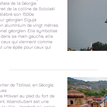
tale de la Géorgie.
et de la colline de Sololaki
 célébré son 1500e
eur géorgien Elguja
en aluminium de vingt mètres
nal géorgien. Elle symbolise
: dans sa main gauche, elle
er ceux qui viennent comme
st une épée pour ceux qui
tier de Tbilissi, en Géorgie,
ues.
ère Mtkvari au pied du fort de
ani, Abanotubani est une
la ville - l'endroit où, selon