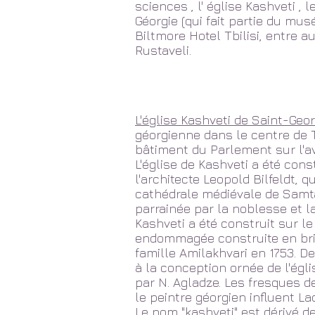
sciences
, l'
église Kashveti
, l
Géorgie
(qui fait partie du
musé
Biltmore Hotel Tbilisi,
entre au
Rustaveli.
L'église Kashveti de
Saint-Geo
géorgienne
dans le centre de
bâtiment du
Parlement
sur
l'
L'église de Kashveti a été cons
l'architecte Leopold Bilfeldt, 
cathédrale
médiévale de
Samta
parrainée par la noblesse et l
Kashveti a été construit sur le
endommagée construite en bri
famille
Amilakhvari
en 1753. De
à la conception ornée de l'égl
par N. Agladze. Les fresques d
le peintre géorgien influent
La
Le nom "kashveti" est dérivé 