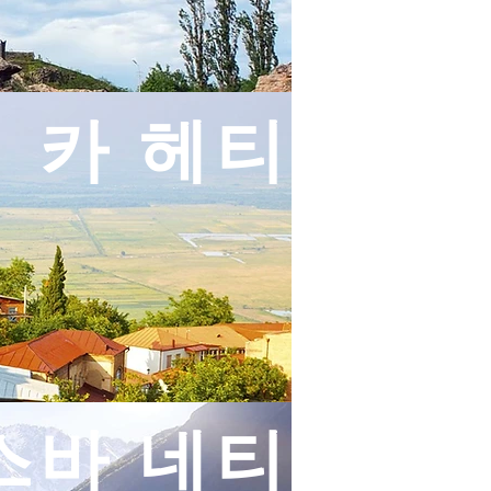
카 헤티
스바 네티