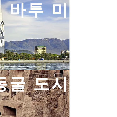
바투 미
동굴 도시