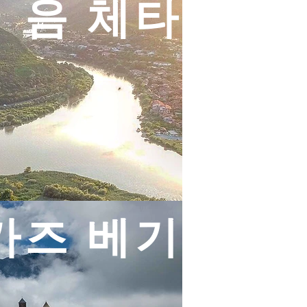
음 체타
카즈 베기