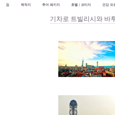
집
목적지
투어 패키지
호텔 / 코티지
건강 프
기차로 트빌리시와 바투