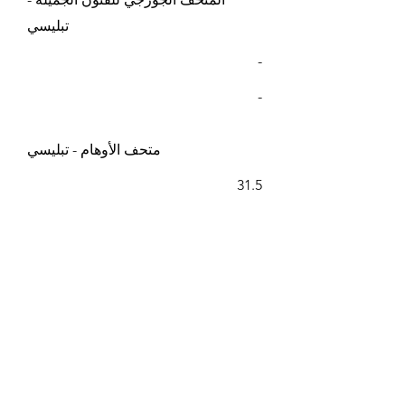
تبليسي
-
-
متحف الأوهام - تبليسي
31.5
23.5
متاحف صور السيلفي - تبليسي
20
15
خطوط مضغوطة - تبليسي ناريكالا