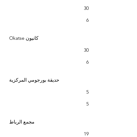
30
6
Okatse كانيون
30
6
حديقة بورجومي المركزية
5
5
مجمع الرباط
19