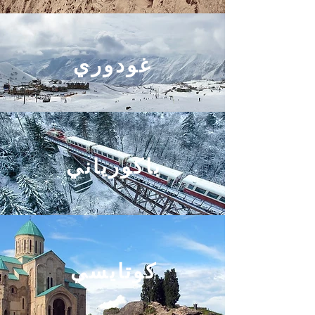
غودوري
باكورياني
كوتايسي