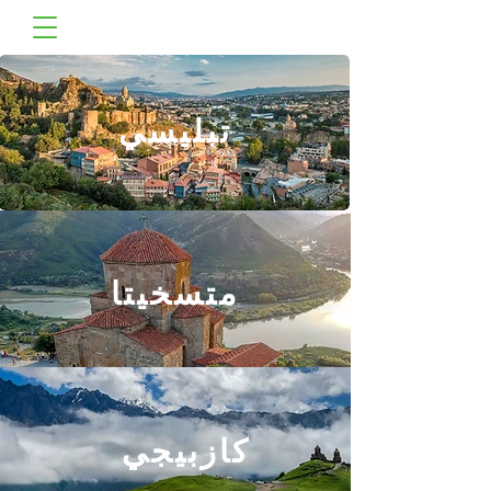
تبليسي
متسخيتا
كازبيجي