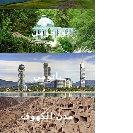
بورجومي
باتومي
مدن الكهوف