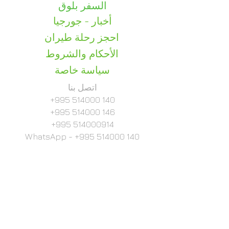
السفر بلوق
أخبار - جورجيا
احجز رحلة طيران
الأحكام والشروط
سياسة خاصة
اتصل بنا
+995 514000 140
+995 514000 146
+995 514000914
WhatsApp -
+995 514000 140
info@judi-travel.com
لحفلات الزفاف والمناسبات
julia@judi-travel.com