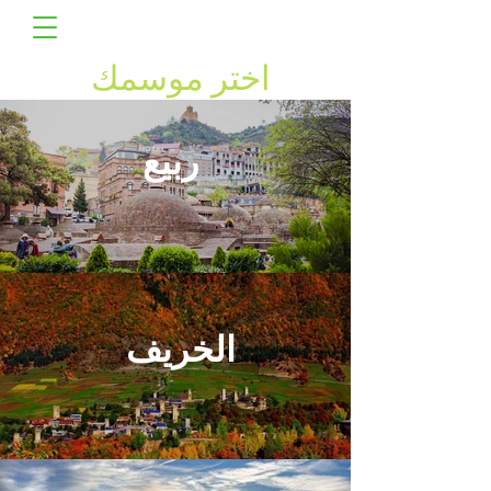
اختر موسمك
ربيع
الخريف