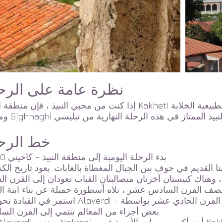
نظرة عامة على الرح
إذا كنت من محبي النبيذ ، فإن منطقة النبيذ Kakheti في جورجيا في انتظارك. اكتشف المناظر الطبيع
خط الرح
10:00 بدء الرحلة اليومية إلى منطقة النبيذ - كاخيتي
ا القديم في جوف بين الجبال المغطاة بالغابات. يعود تاريخ الك
استمر في القيادة نحو دير Alaverdi - دير بارتفاع 55 مترًا تم بناؤه في القرن الحادي عشر بو
بعض أجزاء من المعالم تنتمي إلى القرن السادس.