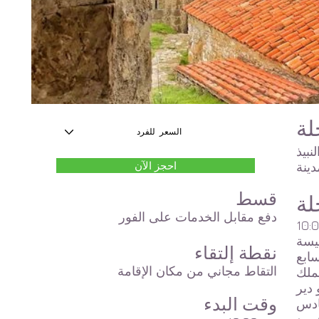
لة
ية الخلابة
احجز الآن
قسط
لة
دفع مقابل الخدمات على الفور
نيسة
نقطة إلتقاء
التقاط مجاني من مكان الإقامة
اسطة Kvirike III ،
وقت البدء