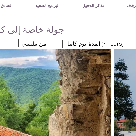
زفاف
تذاكر الدخول
البرامج الصحية
الفنادق 
جولة خاصة إلى كا
المدة: يوم كامل (7 hours)
من تبليسي