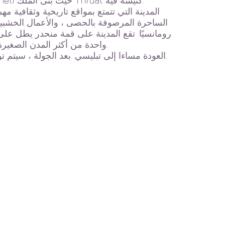
بعد Alaverdi سنزور Nekresi - أحد أكبر مجمعات الأديرة في Kakheti حيث بنى الملك Thrdat كنيسة فيه.
الساحرة المرصوفة بالحصى ، والأعمال الخشبية ا
رومانسيًا. تقع المدينة على قمة منحدر يطل على 
المنظر المذهل لوادي Alazani من Sighnaghi واحدة من أكثر المدن الصغيرة جاذبية في جورجيا.
العودة مساءا إلى تبليسي. بعد الجولة ، سيتم توصيل الضيوف مرة أخرى إلى مكان الإقامة أو أي مكان آخر مفضل.