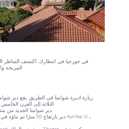
ومدينة Sighnaghi المريحة والنبيذ الممتاز في هذه الرحلة النهارية من تبليسي.
زيارة اديرة شوامتا في الطريق. يقع دير شوامت
الثلاثة إلى القرن الخامس ، وهناك كنيستان آخرتان متصالبتان القباب تعودان إلى القرن السابع.
دير شوامتا الجديد من منتصف القرن السادس عشر ، تلاه أسطورة جميلة عن بناء ابنة الملك.