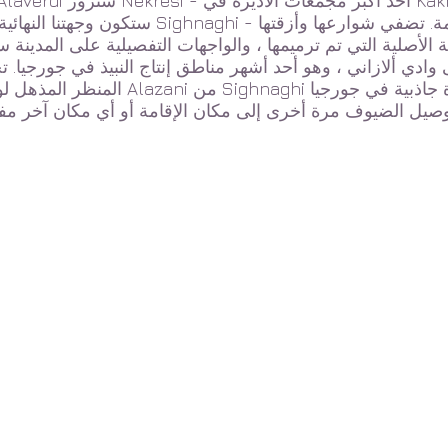
ستكون وجهتنا النهائية هي Sighnaghi - المدينة التي تتمتع بمواقع تاريخية وثقافية مهمة. تض
لأصلية التي تم ترميمها ، والواجهات التفصيلية على المدينة س
وادي ألازاني ، وهو أحد أشهر مناطق إنتاج النبيذ في جورجيا. 