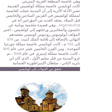
وهي عاصمة المنطقة الغربية لإميريتي.
كانت كوتايسي عاصمة مملكة كولشيس القديمة.
تشير الأدلة الأثرية إلى أن المدينة عملت كعاصمة
لمملكة كولشيس في القرنين السادس والخامس
قبل الميلاد. يعتقد العديد من المؤرخين أنه في
Argonautica ، وهي قصيدة ملحمية يونانية عن
جايسون والمغامرين ورحلتهم إلى كولشيس ، اعتبر
المؤلف أبولونيوس روديوس كوتيسي مقصدهم
النهائي بالإضافة إلى إقامة الملك أيتيت. من 978
إلى 1122 م ، كانت كوتايسي عاصمة مملكة جورجيا
الموحدة ، ومن القرن الخامس عشر حتى عام 1810
، كانت عاصمة مملكة إميتري. في عام 1508 ، تم
غزو المدينة من قبل سليم الأول ، الذي كان ابن
بايزيد الثاني ، سلطان الإمبراطورية العثمانية.
تحقق من الجولات إلى كوتايسي