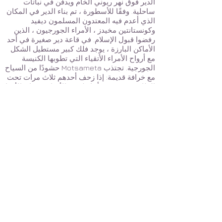
الدير فوق نهر ريوني الخام ويدفن في نباتات
ساحلية. وفقًا للأسطورة ، تم بناء الدير في المكان
الذي أعدم فيه المعتدون المسلمون ديفيد
وكونستانتين مخيدز ، الأمراء الجورجيون ، الذين
رفضوا قبول الإسلام. في قاعة دير صغيرة في أحد
الأماكن البارزة ، يوجد فلك كبير مستطيل الشكل
مع أرواح الأمراء الأتقياء التي تطوبها الكنيسة
الجورجية. تجتذب Motsameta حشودًا من السياح
مع خرافة قديمة: إذا زحف أحدهم ثلاث مرات تحت
الفلك وتمنى رغبة أثناء لمس الأقداس ، فإن الأمراء
ديفيد وكونستانتين سيمنحونها. أعاد القيصر باغرات
الثالث بناء الكنيسة في القرن العاشر. أعيد بناء
المبنى مرة أخرى في القرن التاسع عشر.
معلومات عنا
شركاؤنا
السفر بلوق
أخبار - جورجيا