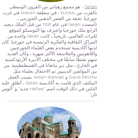
Gelati
- هو مجمع رهباني من القرون الوسطى
بالقرب من Kutaisi ، في منطقة Imereti في غرب
جورجيا. تحفة من العصر الذهبي الجورجي ،
تأسست Gelati في عام 1106 من قبل الملك ديفيد
الرابع ملك جورجيا واعترف بها اليونسكو كموقع
للتراث العالمي. تاريخياً ، كانت Gelati واحدة من
المراكز الثقافية والفكرية الرئيسية في جورجيا. كان
لديها أكاديمية تستخدم بعض العلماء الجورجيين
واللاهوتيين والفلاسفة الأكثر شهرة ، وكان العديد
منهم نشطًا سابقًا في مختلف الأديرة الأرثوذكسية
في الخارج ، مثل دير مانغانا في القسطنطينية. من
بين المؤلفين الدينيين تم الاحتفال بعلماء مثل
Ioane Petritsi و Arsen Ikaltoeli. بسبب العمل
المكثف الذي قامت به أكاديمية Gelati ، أطلق عليه
الناس في ذلك الوقت اسم "Hellas جديد" و "أثوس
ثان".