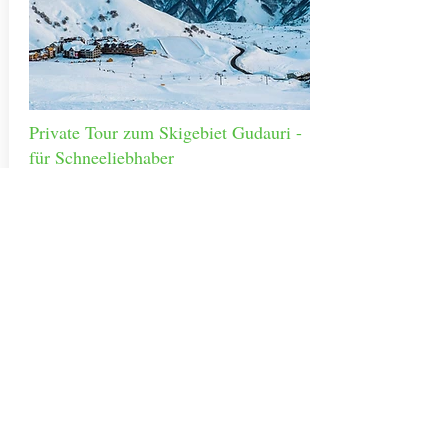
Private Tour zum Skigebiet Gudauri -
für Schneeliebhaber
7 Stunden Fahrt
aus Tiflis
Offen
Genießen Sie die schneebedeckten
Gipfel des Kaukasus, besuchen Sie
eines der bekanntesten Skigebiete
Georgiens - Gudauri, machen Sie eine
Fahrt mit der Gudauri-Seilbahn