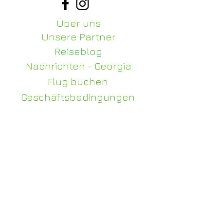
Über uns
Unsere Partner
Reiseblog
Nachrichten - Georgia
Flug buchen
Geschäftsbedingungen
Datenschutz-Bestimmungen
Kontaktiere uns
+995 514 000 140
+995 514 000 146
+995 514 000 914
WhatsApp -
+995 514 000 140
info@judi-travel.com
Für Hochzeiten und Veranstaltungen
julia@judi-travel.com