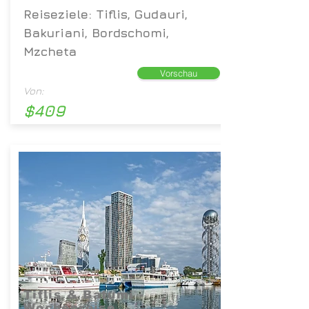
Reiseziele: Tiflis, Gudauri,
Bakuriani, Bordschomi,
Mzcheta
Vorschau
Von:
$409
Tiflis & Batumi -
Wochenreise