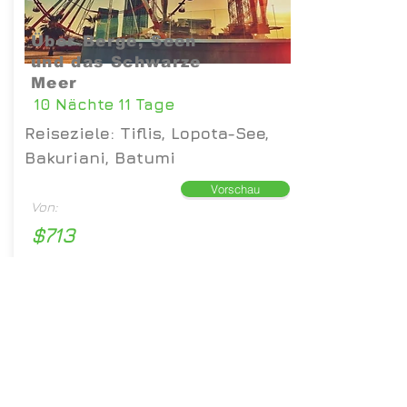
Über Berge, Seen
und das Schwarze
Meer
10 Nächte 11 Tage
Reiseziele: Tiflis, Lopota-See,
Bakuriani, Batumi
Vorschau
Von:
$713