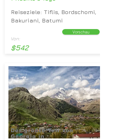
Reiseziele: Tiflis, Bordschomi,
Bakuriani, Batumi
Vorschau
Von:
$542
Der größte Teil von
Georgia in