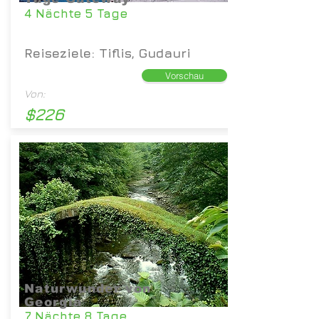
4 Nächte 5 Tage
Reiseziele: Tiflis, Gudauri
Vorschau
Von:
$226
Naturwunder von
Georgia
7 Nächte 8 Tage