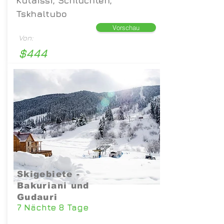
Kutaissi, Schluchten,
Tskhaltubo
Vorschau
Von:
$444
Skigebiete -
Bakuriani und
Gudauri
7 Nächte 8 Tage